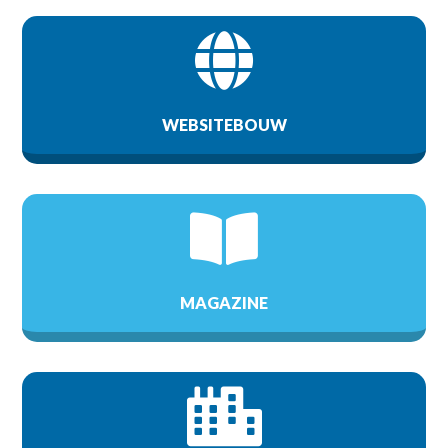

WEBSITEBOUW

MAGAZINE
