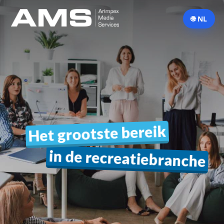
🌐 NL
bereik
grootste
Het
in de recreatiebranche