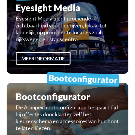
Eyesight Media
Eyesight Media biedt groeiende
zichtbaarheid voor bedrijven, lokaal tot
landelijk, op prominente locaties zoals
rijkswegen en stadscentra.
MEER INFORMATIE
Bootconfigurator
Bootconfigurator
De Arimpex boot-configurator bespaart tijd
bij offertes door klanten zelf het
kleurenschema en accessoires van hun boot
te laten kiezen.